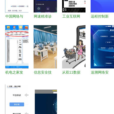
中国网络与
网速精准诊
工业互联网
远程控制新
信息安全软
断利器 网
软件代码安
选择 免费
件行业分析
络测试加速
全技术发展
下载远程电
2020年政
器安卓最新
及趋势分析
脑软件安卓
府市场需求
版v1.0.0免
最新版
驱动与技术
费下载指南
v2.0.3
演进
机电之家发
信息安全技
从双11数据
追溯网络安
帖软件与网
术应用 网
狂飙看网络
全本源——
络信息安全
络与信息安
与信息安全
原生安全范
软件开发的
全软件开发
软件开发
式框架v1.0
融合发展
的实践与探
如何守护线
外滩大会正
索
上购物狂欢
式发布