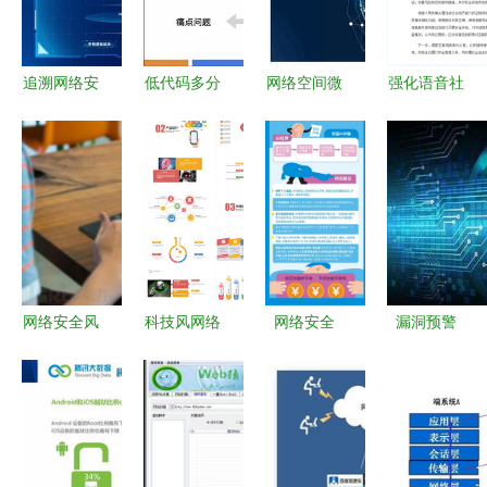
v2.0.3
索
上购物狂欢
的'生命
线'？
追溯网络安
低代码多分
网络空间微
强化语音社
全本源——
支协同开发
博信息管理
交与深度伪
原生安全范
的建设与实
系统设计与
造技术安全
式框架v1.0
践 保障网
实现——基
评估 构筑
外滩大会正
络与信息安
于爬虫技术
网络与信息
式发布
全软件开发
的网络与信
安全防线
的新路径
息安全开发
实践
网络安全风
科技风网络
网络安全
漏洞预警
向标 从世
安全软件开
国家安全与
关于向日葵
界达沃斯论
发PPT模板
人民安全的
远程运维软
坛到
下载——24
基石——兼
件存在高危
Chrome应
页熊猫办公
论网络与信
漏洞的通报
对策略的深
专业指南
息安全软件