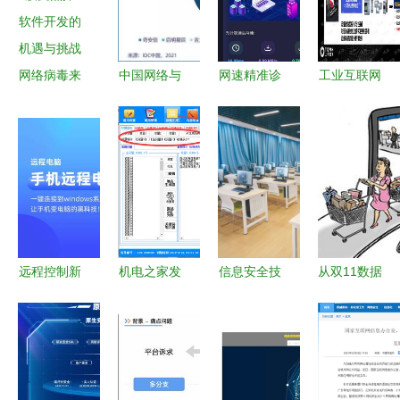
网络病毒来
中国网络与
网速精准诊
工业互联网
袭，10支安
信息安全软
断利器 网
软件代码安
全信息个股
件行业分析
络测试加速
全技术发展
受热捧 软
2020年政
器安卓最新
及趋势分析
件开发的机
府市场需求
版v1.0.0免
遇与挑战
驱动与技术
费下载指南
演进
远程控制新
机电之家发
信息安全技
从双11数据
选择 免费
帖软件与网
术应用 网
狂飙看网络
下载远程电
络信息安全
络与信息安
与信息安全
脑软件安卓
软件开发的
全软件开发
软件开发
最新版
融合发展
的实践与探
如何守护线