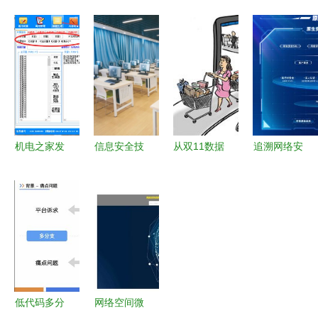
信息安全软
断利器 网
软件代码安
选择 免费
件行业分析
络测试加速
全技术发展
下载远程电
2020年政
器安卓最新
及趋势分析
脑软件安卓
府市场需求
版v1.0.0免
最新版
驱动与技术
费下载指南
v2.0.3
演进
机电之家发
信息安全技
从双11数据
追溯网络安
帖软件与网
术应用 网
狂飙看网络
全本源——
络信息安全
络与信息安
与信息安全
原生安全范
软件开发的
全软件开发
软件开发
式框架v1.0
融合发展
的实践与探
如何守护线
外滩大会正
索
上购物狂欢
式发布
的'生命
线'？
低代码多分
网络空间微