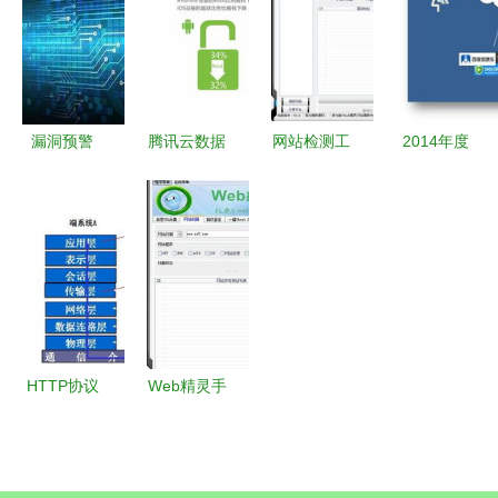
网络与信息
Chrome应
页熊猫办公
论网络与信
安全防线
对策略的深
专业指南
息安全软件
思
开发
漏洞预警
腾讯云数据
网站检测工
2014年度
关于向日葵
透视 安卓
具 守护网
服务器安全
远程运维软
市场国货主
络信息安全
软件深度测
件存在高危
导，小米
的重要利器
评与行业干
漏洞的通报
2S活力依
货分享
旧，安全软
件需求攀升
HTTP协议
Web精灵手
与Web本质
游 安全下
网络与信息
载与安卓新
安全软件开
版V1.6官方